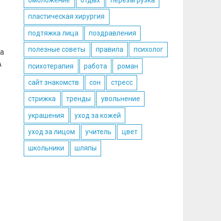
омоложение
отдых
перезагрузка
пластическая хирургия
подтяжка лица
поздравления
полезные советы
правила
психолог
а
А
психотерапия
работа
роман
сайт знакомств
сон
стресс
стрижка
тренды
увольнение
украшения
уход за кожей
уход за лицом
учитель
цвет
школьники
шляпы