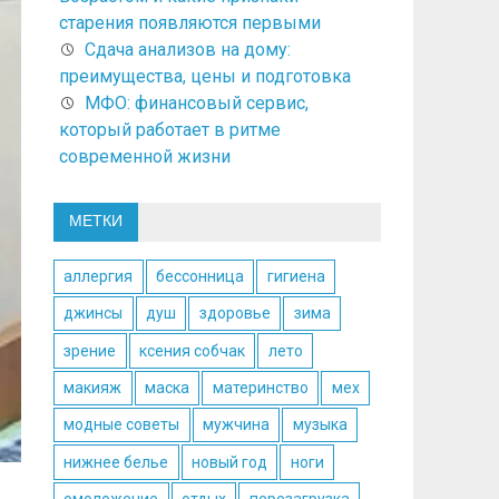
старения появляются первыми
Сдача анализов на дому:
преимущества, цены и подготовка
МФО: финансовый сервис,
который работает в ритме
современной жизни
МЕТКИ
аллергия
бессонница
гигиена
джинсы
душ
здоровье
зима
зрение
ксения собчак
лето
макияж
маска
материнство
мех
модные советы
мужчина
музыка
нижнее белье
новый год
ноги