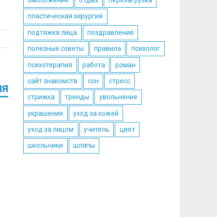
омоложение
отдых
перезагрузка
пластическая хирургия
подтяжка лица
поздравления
полезные советы
правила
психолог
психотерапия
работа
роман
сайт знакомств
сон
стресс
ия
стрижка
тренды
увольнение
украшения
уход за кожей
уход за лицом
учитель
цвет
школьники
шляпы