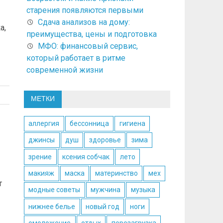
старения появляются первыми
Сдача анализов на дому:
а,
преимущества, цены и подготовка
МФО: финансовый сервис,
который работает в ритме
современной жизни
МЕТКИ
аллергия
бессонница
гигиена
джинсы
душ
здоровье
зима
зрение
ксения собчак
лето
макияж
маска
материнство
мех
т
модные советы
мужчина
музыка
нижнее белье
новый год
ноги