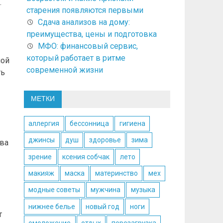
.
старения появляются первыми
Сдача анализов на дому:
преимущества, цены и подготовка
МФО: финансовый сервис,
который работает в ритме
ной
современной жизни
ть
МЕТКИ
аллергия
бессонница
гигиена
джинсы
душ
здоровье
зима
ва
зрение
ксения собчак
лето
макияж
маска
материнство
мех
модные советы
мужчина
музыка
нижнее белье
новый год
ноги
т