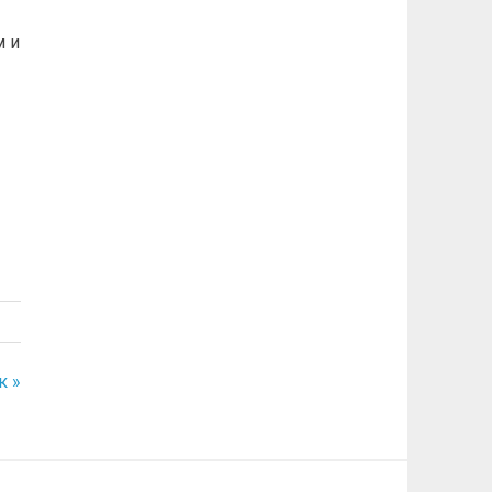
м и
к »