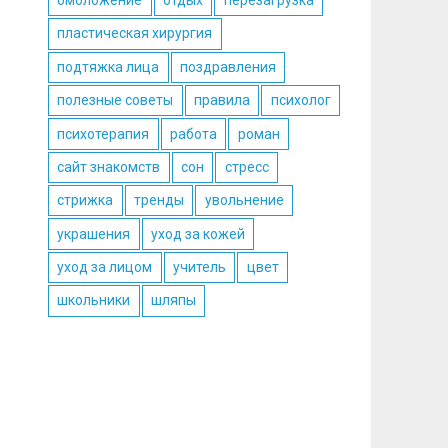
омоложение
отдых
перезагрузка
пластическая хирургия
подтяжка лица
поздравления
полезные советы
правила
психолог
психотерапия
работа
роман
сайт знакомств
сон
стресс
стрижка
тренды
увольнение
украшения
уход за кожей
уход за лицом
учитель
цвет
школьники
шляпы