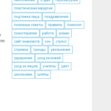
омоложение
отдых
перезагрузка
пластическая хирургия
подтяжка лица
поздравления
полезные советы
правила
психолог
психотерапия
работа
роман
е
 по
сайт знакомств
сон
стресс
стрижка
тренды
увольнение
украшения
уход за кожей
уход за лицом
учитель
цвет
школьники
шляпы