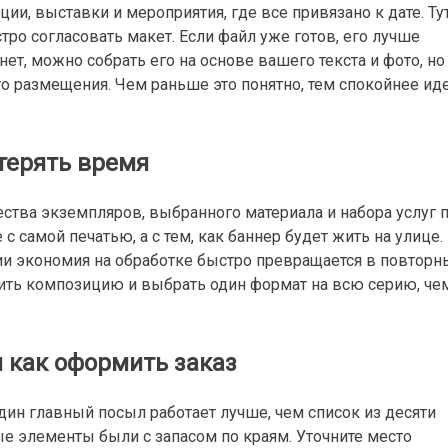
ии, выставки и мероприятия, где все привязано к дате. Ту
тро согласовать макет. Если файл уже готов, его лучше
нет, можно собрать его на основе вашего текста и фото, но
то размещения. Чем раньше это понятно, тем спокойнее ид
отерять время
ества экземпляров, выбранного материала и набора услуг 
с самой печатью, а с тем, как баннер будет жить на улице.
и экономия на обработке быстро превращается в повторн
тить композицию и выбрать один формат на всю серию, че
 как оформить заказ
ин главный посыл работает лучше, чем список из десяти
ые элементы были с запасом по краям. Уточните место