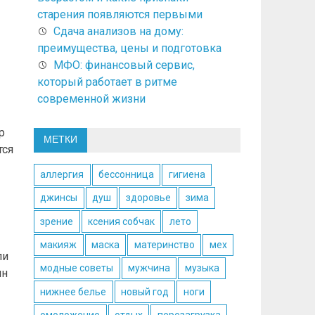
старения появляются первыми
Сдача анализов на дому:
преимущества, цены и подготовка
МФО: финансовый сервис,
который работает в ритме
современной жизни
р
МЕТКИ
тся
аллергия
бессонница
гигиена
джинсы
душ
здоровье
зима
зрение
ксения собчак
лето
макияж
маска
материнство
мех
ли
модные советы
мужчина
музыка
ин
нижнее белье
новый год
ноги