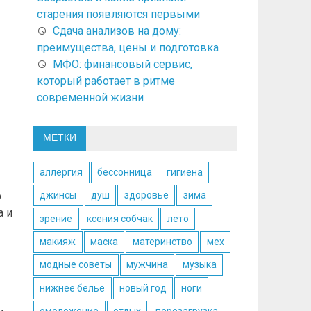
старения появляются первыми
Сдача анализов на дому:
преимущества, цены и подготовка
МФО: финансовый сервис,
который работает в ритме
современной жизни
МЕТКИ
аллергия
бессонница
гигиена
р
джинсы
душ
здоровье
зима
а и
зрение
ксения собчак
лето
макияж
маска
материнство
мех
модные советы
мужчина
музыка
нижнее белье
новый год
ноги