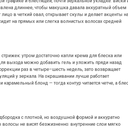
й графике и блестящей, почти зеркальной укладке: виски 
авлена длиннее, чтобы макушка давала аккуратный объем
 лицо в четкий овал, открывает скулы и делает акценты н
сидит на прямых или слегка волнистых волосах средней
 стрижек: утром достаточно капли крема для блеска или
 для выхода можно добавить гель и уложить пряди назад
коррекции раз в четыре–шесть недель, зато возвращает
уляций у зеркала. На окрашивании лучше работает
карамельный блонд — тогда контур читается четче, а бле
одбородка с плотной, но воздушной формой и аккуратно
о волосы не висят безжизненно: внутренние слои мягко