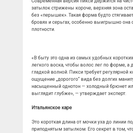
Современная версия пикси держится на чисто
затылок стрижены короче, верхняя зона ост
без «перышек». Такая форма будто стягивает
бровях и серьгах, особенно выигрышно она 
плотности.
«В быту это одна из самых удобных коротких
легкого воска, чтобы волос лег по форме, а
гладкой волной. Пикси требует регулярной 
ощущение „дорогого“ вида без долгих манип
насыщенный однотон — холодный брюнет или 
выглядит глубже», — утверждает эксперт.
Итальянское каре
Это короткая длина от мочки уха до линии п
приподнятым затылком. Его секрет в том, чт