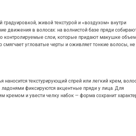
ой градуировкой, живой текстурой и «воздухом» внутри
ние движения в волосах: на волнистой базе пряди собираю
 но контролируемые слои, которые придают макушке объем
о смягчает угловатые черты и оживляет тонкие волосы, не
я наносится текстурирующий спрей или легкий крем, воло
е ладонями фиксируются акцентные пряди у лица. Для
м кремом и увести челку набок — форма сохранит характе