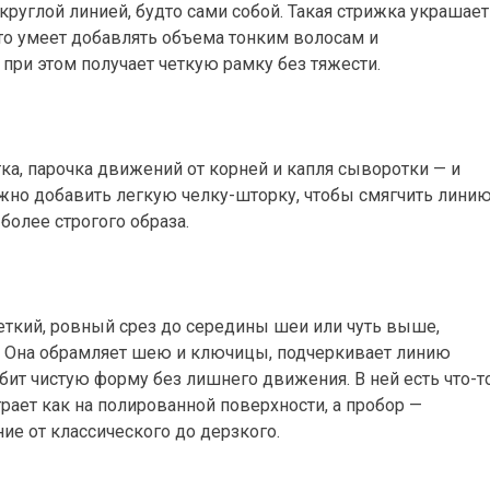
руглой линией, будто сами собой. Такая стрижка украшает
то умеет добавлять объема тонким волосам и
при этом получает четкую рамку без тяжести.
тка, парочка движений от корней и капля сыворотки — и
жно добавить легкую челку-шторку, чтобы смягчить лини
 более строгого образа.
четкий, ровный срез до середины шеи или чуть выше,
 Она обрамляет шею и ключицы, подчеркивает линию
бит чистую форму без лишнего движения. В ней есть что-т
грает как на полированной поверхности, а пробор —
ие от классического до дерзкого.