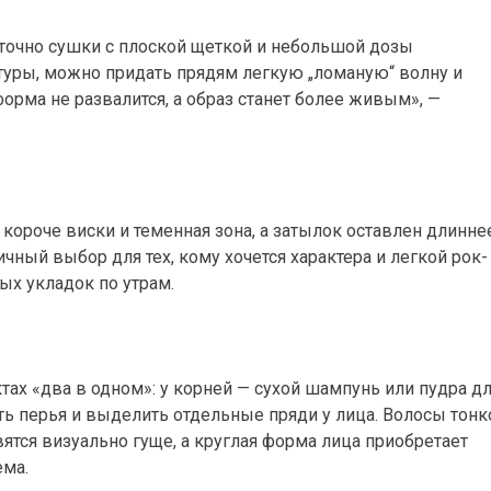
аточно сушки с плоской щеткой и небольшой дозы
туры, можно придать прядям легкую „ломаную“ волну и
рма не развалится, а образ станет более живым», —
короче виски и теменная зона, а затылок оставлен длинне
чный выбор для тех, кому хочется характера и легкой рок-
ых укладок по утрам.
тах «два в одном»: у корней — сухой шампунь или пудра д
ть перья и выделить отдельные пряди у лица. Волосы тонк
вятся визуально гуще, а круглая форма лица приобретает
ема.