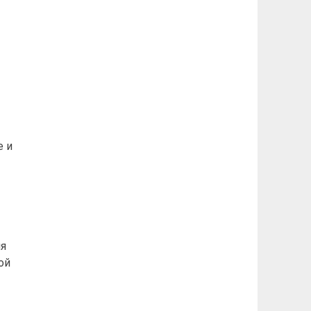
е и
ля
ой