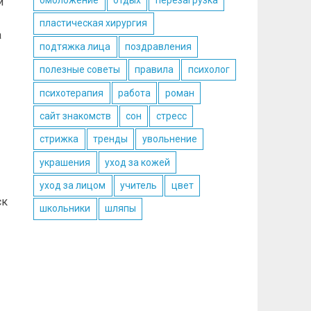
омоложение
отдых
перезагрузка
и
пластическая хирургия
а
подтяжка лица
поздравления
полезные советы
правила
психолог
психотерапия
работа
роман
сайт знакомств
сон
стресс
стрижка
тренды
увольнение
украшения
уход за кожей
уход за лицом
учитель
цвет
ск
школьники
шляпы