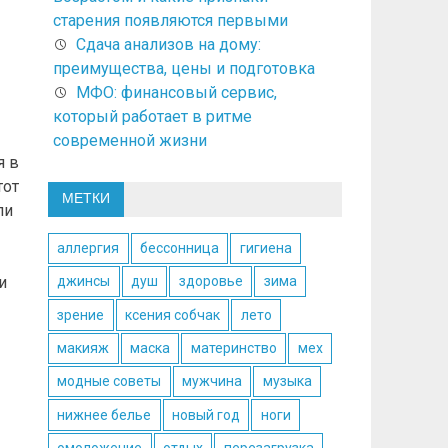
старения появляются первыми
Сдача анализов на дому:
преимущества, цены и подготовка
МФО: финансовый сервис,
который работает в ритме
современной жизни
я в
тот
МЕТКИ
ли
аллергия
бессонница
гигиена
и
джинсы
душ
здоровье
зима
зрение
ксения собчак
лето
макияж
маска
материнство
мех
модные советы
мужчина
музыка
нижнее белье
новый год
ноги