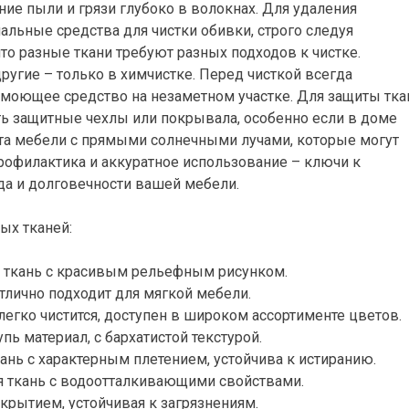
е пыли и грязи глубоко в волокнах. Для удаления
льные средства для чистки обивки, строго следуя
то разные ткани требуют разных подходов к чистке.
ругие – только в химчистке. Перед чисткой всегда
 моющее средство на незаметном участке. Для защиты тка
ь защитные чехлы или покрывала, особенно если в доме
та мебели с прямыми солнечными лучами, которые могут
рофилактика и аккуратное использование – ключи к
а и долговечности вашей мебели.
ых тканей:
я ткань с красивым рельефным рисунком.
отлично подходит для мягкой мебели.
легко чистится, доступен в широком ассортименте цветов.
пь материал, с бархатистой текстурой.
кань с характерным плетением, устойчива к истиранию.
я ткань с водоотталкивающими свойствами.
крытием, устойчивая к загрязнениям.