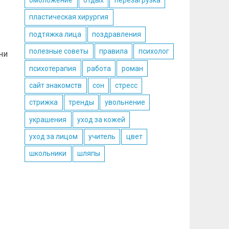
омоложение
отдых
перезагрузка
пластическая хирургия
подтяжка лица
поздравления
полезные советы
правила
психолог
ни
психотерапия
работа
роман
сайт знакомств
сон
стресс
стрижка
тренды
увольнение
украшения
уход за кожей
уход за лицом
учитель
цвет
школьники
шляпы